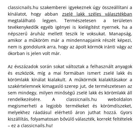
classicnails.hu szakemberei igyekeznek úgy összeállítani a
kínálatot, hogy abban
zselé lakk széles választékban
megtalálható legyen. Természetesen a területen
tevékenykedők egyéb igényei is kielégítést nyernek, ha a
népszerű áruház mellett teszik le voksukat. Manapság,
amikor a műköröm már a mindennapjaink részét képezi,
nem is gondolunk arra, hogy az ápolt körmök iránti vágy az
ókorban is jelen volt már.
Az évszázadok során sokat változtak a felhasznált anyagok
és eszközök, míg a mai formában ismert zselé lakk és
körömlakk kínálat kialakult. A műkörmök kialakításakor a
szakértelemnek kimagasló szerep jut, de természetesen az
sem mindegy, milyen minőségű zselé lakk és körömlakk áll
rendelkezésére. A classicnails.hu weboldalon
megismerheti a legjobb termékeket és körömdíszeket,
melyekhez ráadásul elérhető áron juthat hozzá. Gyors
kiszállítás, folyamatosan bővülő választék, korrekt feltételek
– ez a classicnails.hu!