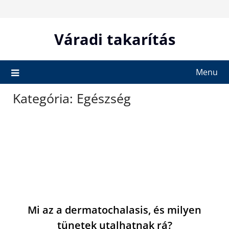
Skip
to
content
Váradi takarítás
Menu
Kategória:
Egészség
Mi az a dermatochalasis, és milyen
tünetek utalhatnak rá?