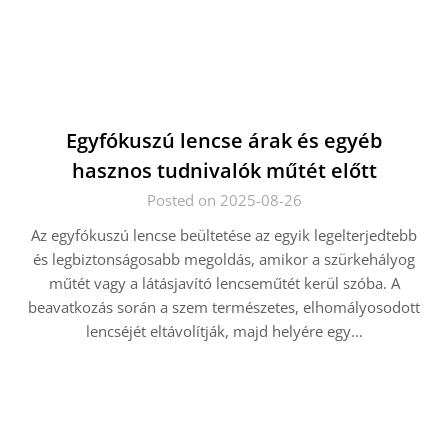
Egyfókuszú lencse árak és egyéb
hasznos tudnivalók műtét előtt
Posted on 2025-08-26
Az egyfókuszú lencse beültetése az egyik legelterjedtebb
és legbiztonságosabb megoldás, amikor a szürkehályog
műtét vagy a látásjavító lencseműtét kerül szóba. A
beavatkozás során a szem természetes, elhomályosodott
lencséjét eltávolítják, majd helyére egy…