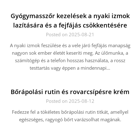
Gyógymasszőr kezelések a nyaki izmok
lazítására és a fejfájás csökkentésére
Posted on 2025-08-21
A nyaki izmok feszülése és a vele járó fejfájás manapság
nagyon sok ember életét keseríti meg. Az ülőmunka, a
számítógép és a telefon hosszas használata, a rossz
testtartás vagy éppen a mindennapi…
Bőrápolási rutin és rovarcsípésre krém
Posted on 2025-08-12
Fedezze fel a tökéletes bőrápolási rutin titkát, amellyel
egészséges, ragyogó bőrt varázsolhat magának.