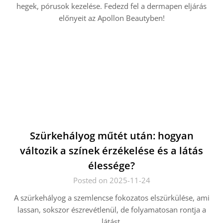
hegek, pórusok kezelése. Fedezd fel a dermapen eljárás
előnyeit az Apollon Beautyben!
Szürkehályog műtét után: hogyan
változik a színek érzékelése és a látás
élessége?
Posted on 2025-11-24
A szürkehályog a szemlencse fokozatos elszürkülése, ami
lassan, sokszor észrevétlenül, de folyamatosan rontja a
látást.