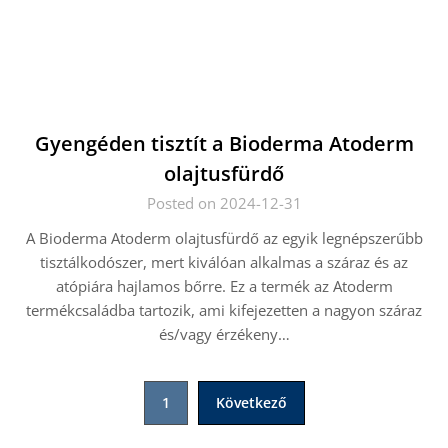
Gyengéden tisztít a Bioderma Atoderm
olajtusfürdő
Posted on 2024-12-31
A Bioderma Atoderm olajtusfürdő az egyik legnépszerűbb
tisztálkodószer, mert kiválóan alkalmas a száraz és az
atópiára hajlamos bőrre. Ez a termék az Atoderm
termékcsaládba tartozik, ami kifejezetten a nagyon száraz
és/vagy érzékeny…
Bejegyzések
1
Következő
lapozása