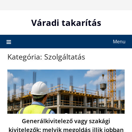
Skip
to
content
Váradi takarítás
Menu
Kategória:
Szolgáltatás
Generálkivitelező vagy szakági
kivitelezők: melyik megoldás illik jobban