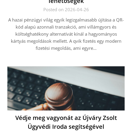
lehetőségek
Posted on 2026-04-26
A hazai pénzügyi világ egyik legizgalmasabb újítása a QR-
kód alapú azonnali tranzakció, ami villámgyors és
költséghatékony alternatívát kínál a hagyományos
kártyás megoldások mellett. A qvik fizetés egy modern
fizetési megoldás, ami egyre…
Védje meg vagyonát az Újváry Zsolt
Ügyvédi Iroda segítségével