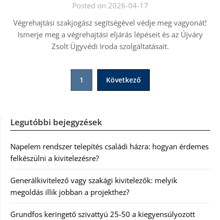
Posted on 2026-04-17
Végrehajtási szakjogász segítségével védje meg vagyonát!
Ismerje meg a végrehajtási eljárás lépéseit és az Újváry
Zsolt Ügyvédi Iroda szolgáltatásait.
Bejegyzések
1
Következő
lapozása
Legutóbbi bejegyzések
Napelem rendszer telepítés családi házra: hogyan érdemes
felkészülni a kivitelezésre?
Generálkivitelező vagy szakági kivitelezők: melyik
megoldás illik jobban a projekthez?
Grundfos keringető szivattyú 25-50 a kiegyensúlyozott