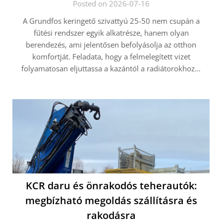
Posted on 2026-07-16
A Grundfos keringető szivattyú 25-50 nem csupán a
fűtési rendszer egyik alkatrésze, hanem olyan
berendezés, ami jelentősen befolyásolja az otthon
komfortját. Feladata, hogy a felmelegített vizet
folyamatosan eljuttassa a kazántól a radiátorokhoz…
KCR daru és önrakodós teherautók:
megbízható megoldás szállításra és
rakodásra