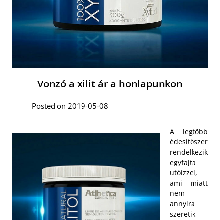
Vonzó a xilit ár a honlapunkon
Posted on 2019-05-08
A legtöbb
édesítőszer
rendelkezik
egyfajta
utóízzel,
ami miatt
nem
annyira
szeretik