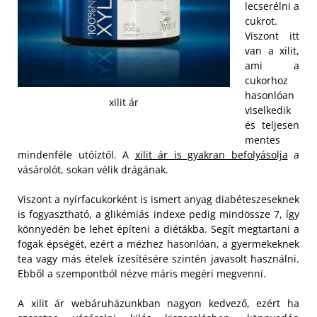
lecserélni a
cukrot.
Viszont itt
van a xilit,
ami a
cukorhoz
hasonlóan
xilit ár
viselkedik
és teljesen
mentes
mindenféle utóíztől. A
xilit ár is gyakran befolyásolja
a
vásárolót, sokan vélik drágának.
Viszont a nyírfacukorként is ismert anyag diabéteszeseknek
is fogyasztható, a glikémiás indexe pedig mindössze 7, így
könnyedén be lehet építeni a diétákba. Segít megtartani a
fogak épségét, ezért a mézhez hasonlóan, a gyermekeknek
tea vagy más ételek ízesítésére szintén javasolt használni.
Ebből a szempontból nézve máris megéri megvenni.
A xilit ár webáruházunkban nagyon kedvező, ezért ha