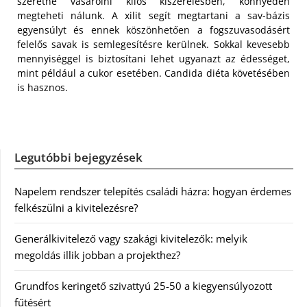
szeretne vásárolni kilós kiszerelésben, könnyedén
megteheti nálunk. A xilit segít megtartani a sav-bázis
egyensúlyt és ennek köszönhetően a fogszuvasodásért
felelős savak is semlegesítésre kerülnek. Sokkal kevesebb
mennyiséggel is biztosítani lehet ugyanazt az édességet,
mint például a cukor esetében. Candida diéta követésében
is hasznos.
Legutóbbi bejegyzések
Napelem rendszer telepítés családi házra: hogyan érdemes
felkészülni a kivitelezésre?
Generálkivitelező vagy szakági kivitelezők: melyik
megoldás illik jobban a projekthez?
Grundfos keringető szivattyú 25-50 a kiegyensúlyozott
fűtésért