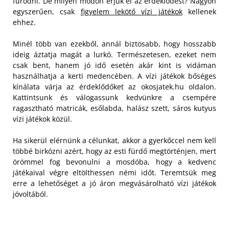
fürödni. De milyen módon érjük el az érdeklődést? Nagyon
egyszerűen, csak
figyelem lekötő vízi játékok
kellenek
ehhez.
Minél több van ezekből, annál biztosabb, hogy hosszabb
ideig áztatja magát a lurkó. Természetesen, ezeket nem
csak bent, hanem jó idő esetén akár kint is vidáman
használhatja a kerti medencében. A vízi játékok bőséges
kínálata várja az érdeklődőket az okosjatek.hu oldalon.
Kattintsunk és válogassunk kedvünkre a csempére
ragasztható matricák, esőlabda, halász szett, sáros kutyus
vízi játékok közül.
Ha sikerül elérnünk a célunkat, akkor a gyerkőccel nem kell
többé birkózni azért, hogy az esti fürdő megtörténjen, mert
örömmel fog bevonulni a mosdóba, hogy a kedvenc
játékaival végre eltölthessen némi időt. Teremtsük meg
erre a lehetőséget a jó áron megvásárolható vízi játékok
jóvoltából.