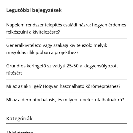
Legutóbbi bejegyzések
Napelem rendszer telepítés családi házra: hogyan érdemes
felkészülni a kivitelezésre?
Generálkivitelező vagy szakági kivitelezők: melyik
megoldás illik jobban a projekthez?
Grundfos keringető szivattyú 25-50 a kiegyensúlyozott
fűtésért
Mi az az akril gél? Hogyan használható körömépítéshez?
Mi az a dermatochalasis, és milyen tünetek utalhatnak rá?
Kategóriák
Ablaktisztítás