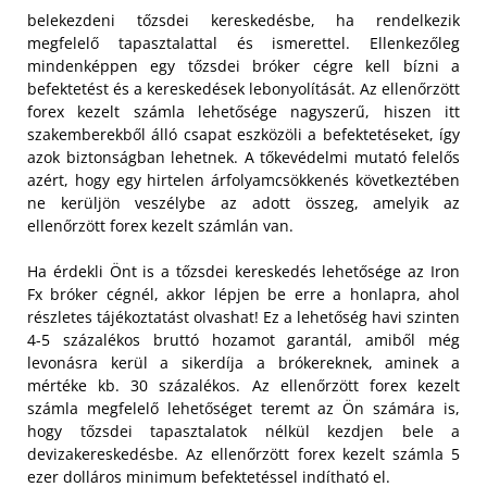
belekezdeni tőzsdei kereskedésbe, ha rendelkezik
megfelelő tapasztalattal és ismerettel. Ellenkezőleg
mindenképpen egy tőzsdei bróker cégre kell bízni a
befektetést és a kereskedések lebonyolítását. Az ellenőrzött
forex kezelt számla lehetősége nagyszerű, hiszen itt
szakemberekből álló csapat eszközöli a befektetéseket, így
azok biztonságban lehetnek. A tőkevédelmi mutató felelős
azért, hogy egy hirtelen árfolyamcsökkenés következtében
ne kerüljön veszélybe az adott összeg, amelyik az
ellenőrzött forex kezelt számlán van.
Ha érdekli Önt is a tőzsdei kereskedés lehetősége az Iron
Fx bróker cégnél, akkor lépjen be erre a honlapra, ahol
részletes tájékoztatást olvashat! Ez a lehetőség havi szinten
4-5 százalékos bruttó hozamot garantál, amiből még
levonásra kerül a sikerdíja a brókereknek, aminek a
mértéke kb. 30 százalékos. Az ellenőrzött forex kezelt
számla megfelelő lehetőséget teremt az Ön számára is,
hogy tőzsdei tapasztalatok nélkül kezdjen bele a
devizakereskedésbe. Az ellenőrzött forex kezelt számla 5
ezer dolláros minimum befektetéssel indítható el.