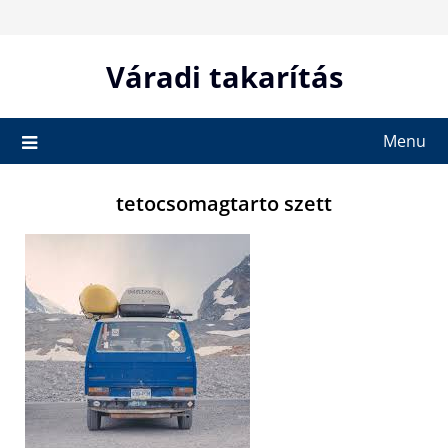
Skip
to
content
Váradi takarítás
Menu
tetocsomagtarto szett