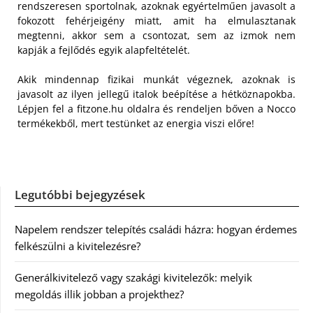
rendszeresen sportolnak, azoknak egyértelműen javasolt a
fokozott fehérjeigény miatt, amit ha elmulasztanak
megtenni, akkor sem a csontozat, sem az izmok nem
kapják a fejlődés egyik alapfeltételét.
Akik mindennap fizikai munkát végeznek, azoknak is
javasolt az ilyen jellegű italok beépítése a hétköznapokba.
Lépjen fel a fitzone.hu oldalra és rendeljen bőven a Nocco
termékekből, mert testünket az energia viszi előre!
Legutóbbi bejegyzések
Napelem rendszer telepítés családi házra: hogyan érdemes
felkészülni a kivitelezésre?
Generálkivitelező vagy szakági kivitelezők: melyik
megoldás illik jobban a projekthez?