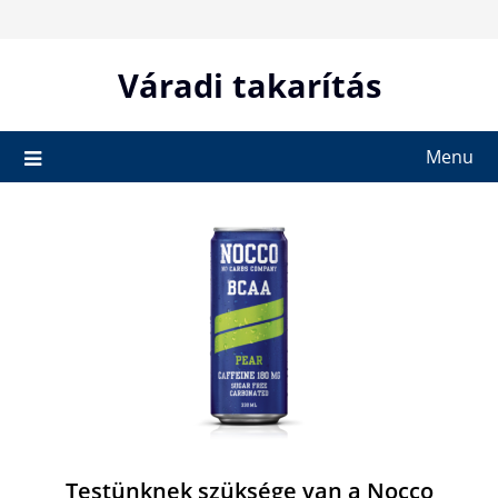
Skip
to
content
Váradi takarítás
Menu
Testünknek szüksége van a Nocco