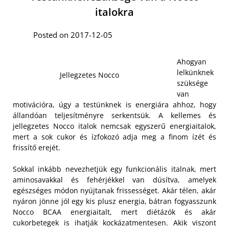
italokra
Posted on 2017-12-05
Ahogyan
lelkünknek
Jellegzetes Nocco
szüksége
van
motivációra, úgy a testünknek is energiára ahhoz, hogy
állandóan teljesítményre serkentsük. A kellemes és
jellegzetes Nocco italok nemcsak egyszerű energiaitalok,
mert a sok cukor és ízfokozó adja meg a finom ízét és
frissítő erejét.
Sokkal inkább nevezhetjük egy funkcionális italnak, mert
aminosavakkal és fehérjékkel van dúsítva, amelyek
egészséges módon nyújtanak frissességet. Akár télen, akár
nyáron jönne jól egy kis plusz energia, bátran fogyasszunk
Nocco BCAA energiaitalt, mert diétázók és akár
cukorbetegek is ihatják kockázatmentesen.
Akik viszont