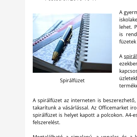
A gyerm
iskola
lehet. 
is rend
füzetek 
A
spirá
ezekbe
kapcsos
üzlete
Spirálfüzet
termék
A spirálfüzet az interneten is beszerezhető
takarítunk a vásárlással. Az Officemarket i
spirálfüzet is helyet kapott a polcokon. A4-
felszerelést.
Megtalálható a simalapú, a vonalas és a k