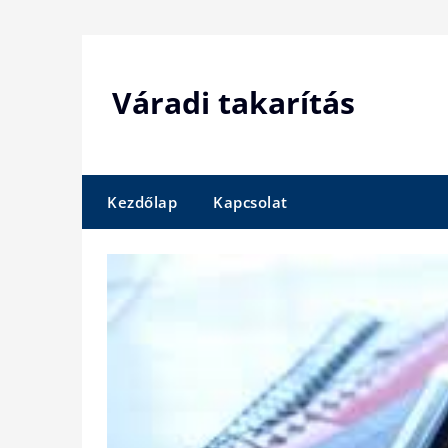
Skip
to
content
Váradi takarítás
Kezdőlap
Kapcsolat