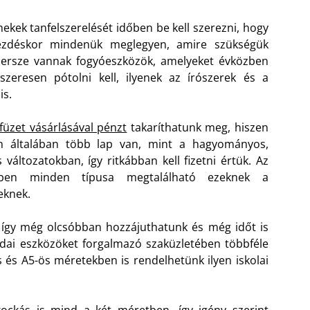
ekek tanfelszerelését időben be kell szerezni, hogy
kezdéskor mindenük meglegyen, amire szükségük
Persze vannak fogyóeszközök, amelyeket évközben
szeresen pótolni kell, ilyenek az írószerek és a
is.
lfüzet vásárlásával pénzt
takaríthatunk meg, hiszen
n általában több lap van, mint a hagyományos,
 változatokban, így ritkábban kell fizetni értük. Az
kben minden típusa megtalálható ezeknek a
eknek.
, így még olcsóbban hozzájuthatunk és még időt is
rodai eszközöket forgalmazó szaküzletében többféle
es és A5-ös méretekben is rendelhetünk ilyen iskolai
ockás is mind a két méretben, így igény szerint