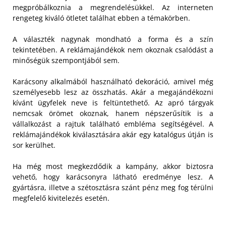
megpróbálkoznia a megrendelésükkel. Az interneten
rengeteg kiváló ötletet találhat ebben a témakörben.
A választék nagynak mondható a forma és a szín
tekintetében. A reklámajándékok nem okoznak csalódást a
minőségük szempontjából sem.
Karácsony alkalmából használható dekoráció, amivel még
személyesebb lesz az összhatás. Akár a megajándékozni
kívánt ügyfelek neve is feltüntethető. Az apró tárgyak
nemcsak örömet okoznak, hanem népszerűsítik is a
vállalkozást a rajtuk található embléma segítségével. A
reklámajándékok kiválasztására akár egy katalógus útján is
sor kerülhet.
Ha még most megkezdődik a kampány, akkor biztosra
vehető, hogy karácsonyra látható eredménye lesz. A
gyártásra, illetve a szétosztásra szánt pénz meg fog térülni
megfelelő kivitelezés esetén.