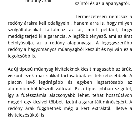
Redőny árak
színtől és az alapanyagtól.
Természetesen nemcsak a
redőny árakra kell odafigyelni, hanem arra is, hogy milyen
szolgáltatásokat tartalmaz az ár, mint például, hogy
meddig terjed ki a garancia. A legfőbb tényező, ami az árat
befolyásolja, az a redőny alapanyaga. A legegyszerűbb
redőny a hagyományos műanyagból készült és nyilván ez a
legolcsóbb is.
Az új típusú műanyag kiviteleknek kicsit magasabb az árúk,
viszont ezek már sokkal tartósabbak és tetszetősebbek. A
piacon lévő legdrágább és egyben legtartósabb az
alumíniumból készült változat. Ez a típus jobban szigetel,
így a fűtésszámla alacsonyabb lehet, tehát hosszútávon
megéri egy kicsivel többet fizetni a garantált minőségért. A
redőny árak függhetnek még a kért extráktól, illetve a
kivitelezésüktől is.