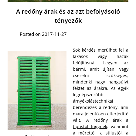
A redőny árak és az azt befolyásoló
tényezők
Posted on 2017-11-27
Sok kérdés merülhet fel a
lakások vagy házak
felújításnál. Legyen az
bármi, amit újítani vagy
cserélni szükséges,
mindenki nagy hangsúlyt
fektet az árakra. Az egyik
legnépszerűbb
árnyékolástechnikai
berendezés a redőny, ami
mára jelentősen elterjedtté
vált.
A redőny árak a
típustól függnek
, valamint
a mérettől, a stílustól, a