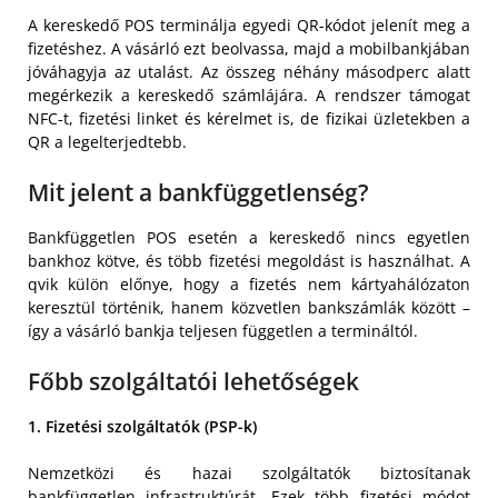
A kereskedő POS terminálja egyedi QR-kódot jelenít meg a
fizetéshez. A vásárló ezt beolvassa, majd a mobilbankjában
jóváhagyja az utalást. Az összeg néhány másodperc alatt
megérkezik a kereskedő számlájára. A rendszer támogat
NFC-t, fizetési linket és kérelmet is, de fizikai üzletekben a
QR a legelterjedtebb.
Mit jelent a bankfüggetlenség?
Bankfüggetlen POS esetén a kereskedő nincs egyetlen
bankhoz kötve, és több fizetési megoldást is használhat. A
qvik külön előnye, hogy a fizetés nem kártyahálózaton
keresztül történik, hanem közvetlen bankszámlák között –
így a vásárló bankja teljesen független a termináltól.
Főbb szolgáltatói lehetőségek
1. Fizetési szolgáltatók (PSP-k)
Nemzetközi és hazai szolgáltatók biztosítanak
bankfüggetlen infrastruktúrát. Ezek több fizetési módot