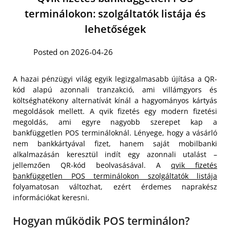
terminálokon: szolgáltatók listája és
lehetőségek
Posted on 2026-04-26
A hazai pénzügyi világ egyik legizgalmasabb újítása a QR-
kód alapú azonnali tranzakció, ami villámgyors és
költséghatékony alternatívát kínál a hagyományos kártyás
megoldások mellett. A qvik fizetés egy modern fizetési
megoldás, ami egyre nagyobb szerepet kap a
bankfüggetlen POS termináloknál. Lényege, hogy a vásárló
nem bankkártyával fizet, hanem saját mobilbanki
alkalmazásán keresztül indít egy azonnali utalást –
jellemzően QR-kód beolvasásával. A
qvik fizetés
bankfüggetlen POS terminálokon szolgáltatók listája
folyamatosan változhat, ezért érdemes naprakész
információkat keresni.
Hogyan működik POS terminálon?