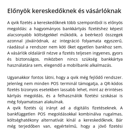
Előnyök kereskedőknek és vásárlóknak
A qvik fizetés a kereskedőknek több szempontból is előnyös
megoldás: a hagyományos bankkártyás fizetéshez képest
alacsonyabb költségekkel működik, a beérkező összegek
azonnal jóváíródnak, az integráció folyamata egyszerű,
ráadásul a rendszer nem köti őket egyetlen bankhoz sem.
A vásárlók oldaláról nézve a fizetés teljesen ingyenes, gyors
és biztonságos, miközben nincs szükség bankkártya
használatára sem, elegendő a mobilbanki alkalmazás.
Ugyanakkor fontos látni, hogy a qvik még fejlődő rendszer.
Jelenleg nem minden POS terminál támogatja, a QR-kódos
fizetés bizonyos esetekben lassabb lehet, mint az érintéses
kártyás megoldás, és a felhasználók fizetési szokásai is
még folyamatosan alakulnak.
A qvik fizetés új irányt ad a digitális fizetéseknek. A
bankfüggetlen POS megoldásokkal kombinálva rugalmas,
költséghatékony alternatívát kínál a kereskedőknek. Bár
még terjedőben van, egyértelmű, hogy a jövő fizetési