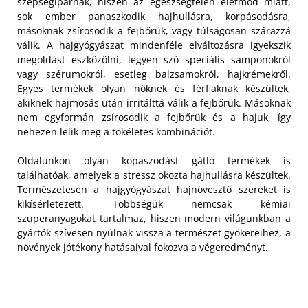
szépségiparnak, hiszen az egészségtelen életmód miatt,
sok ember panaszkodik hajhullásra, korpásodásra,
másoknak zsírosodik a fejbőrük, vagy túlságosan szárazzá
válik. A hajgyógyászat mindenféle elváltozásra igyekszik
megoldást eszközölni, legyen szó speciális samponokról
vagy szérumokról, esetleg balzsamokról, hajkrémekről.
Egyes termékek olyan nőknek és férfiaknak készültek,
akiknek hajmosás után irritálttá válik a fejbőrük. Másoknak
nem egyformán zsírosodik a fejbőrük és a hajuk, így
nehezen lelik meg a tökéletes kombinációt.
Oldalunkon olyan kopaszodást gátló termékek is
találhatóak, amelyek a stressz okozta hajhullásra készültek.
Természetesen a hajgyógyászat hajnövesztő szereket is
kikísérletezett. Többségük nemcsak kémiai
szuperanyagokat tartalmaz, hiszen modern világunkban a
gyártók szívesen nyúlnak vissza a természet gyökereihez, a
növények jótékony hatásaival fokozva a végeredményt.