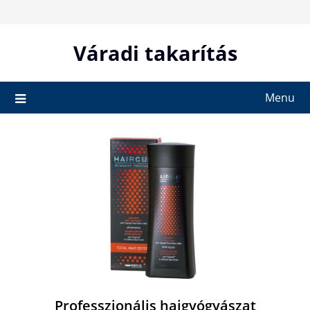
Skip
to
content
Váradi takarítás
Menu
Professzionális hajgyógyászat