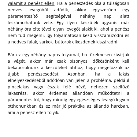
valamit a penész ellen
. Ha a penészedés oka a túlságosan
nedves levegőből adódik, akkor egyszerűen egy
páramentesítő segítségével néhány nap alatt
leszámolhatunk vele. Egy ilyen készülék ugyanis már
néhány óra elteltével olyan levegőt alakít ki, ahol a penész
nem tud megélni, így folyamatosan kezd visszahúzódni és
a nedves falak, sarkok, bútorok elkezdenek kiszáradni.
Bár ez egy néhány napos folyamat, ha türelmesen kivárjuk
a végét, akkor már csak bizonyos időközönként kell
bekapcsolnunk a készüléket ahhoz, hogy megelőzzük az
újabb penészesedést. Azonban, ha a lakás
elhelyezkedéséből adódóan van jelen a probléma, például
pincelakás vagy észak felé néző, nehezen szellőző
lakásrész, akkor érdemes állandóan működtetni a
páramentesítőt, hogy mindig egy egészséges levegő legyen
otthonunkban és ez már jó praktika az állandó harcban,
ami a penész ellen folyik.