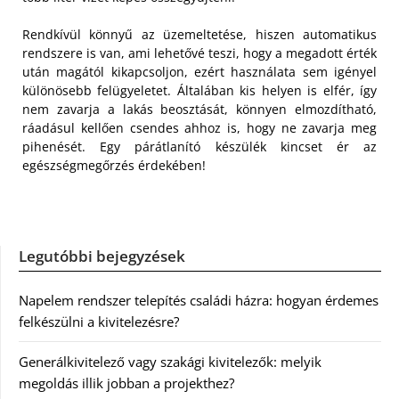
Rendkívül könnyű az üzemeltetése, hiszen automatikus
rendszere is van, ami lehetővé teszi, hogy a megadott érték
után magától kikapcsoljon, ezért használata sem igényel
különösebb felügyeletet. Általában kis helyen is elfér, így
nem zavarja a lakás beosztását, könnyen elmozdítható,
ráadásul kellően csendes ahhoz is, hogy ne zavarja meg
pihenését. Egy párátlanító készülék kincset ér az
egészségmegőrzés érdekében!
Legutóbbi bejegyzések
Napelem rendszer telepítés családi házra: hogyan érdemes
felkészülni a kivitelezésre?
Generálkivitelező vagy szakági kivitelezők: melyik
megoldás illik jobban a projekthez?