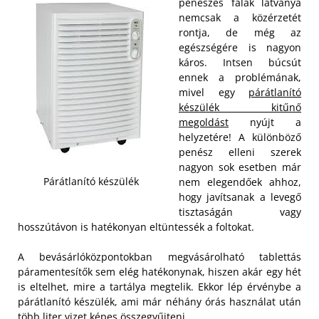
penészes falak látványa
nemcsak a közérzetét
rontja, de még az
egészségére is nagyon
káros. Intsen búcsút
ennek a problémának,
mivel egy
párátlanító
készülék kitűnő
megoldást
nyújt a
helyzetére! A különböző
penész elleni szerek
nagyon sok esetben már
Párátlanító készülék
nem elegendőek ahhoz,
hogy javítsanak a levegő
tisztaságán vagy
hosszútávon is hatékonyan eltüntessék a foltokat.
A bevásárlóközpontokban megvásárolható tablettás
páramentesítők sem elég hatékonynak, hiszen akár egy hét
is eltelhet, mire a tartálya megtelik. Ekkor lép érvénybe a
párátlanító készülék, ami már néhány órás használat után
több liter vizet képes összegyűjteni.