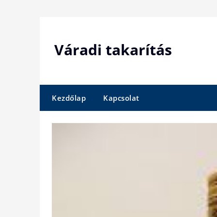
Skip
to
content
Váradi takarítás
Kezdőlap
Kapcsolat