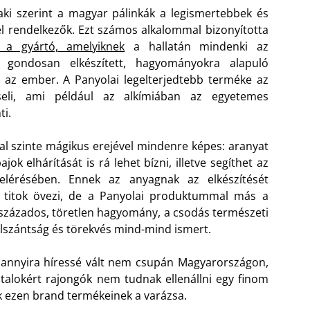
ki szerint a magyar pálinkák a legismertebbek és
el rendelkezők. Ezt számos alkalommal bizonyította
z a gyártó, amelyiknek
a hallatán mindenki az
an, gondosan elkészített, hagyományokra alapuló
 az ember. A Panyolai legelterjedtebb terméke az
iseli, ami például az alkímiában az egyetemes
ti.
tal szinte mágikus erejével mindenre képes: aranyat
bajok elhárítását is rá lehet bízni, illetve segíthet az
 elérésében. Ennek az anyagnak az elkészítését
 titok övezi, de a Panyolai produktummal más a
évszázados, töretlen hagyomány, a csodás természeti
elszántság és törekvés mind-mind ismert.
 annyira híressé vált nem csupán Magyarországon,
talokért rajongók nem tudnak ellenállni egy finom
k ezen brand termékeinek a varázsa.