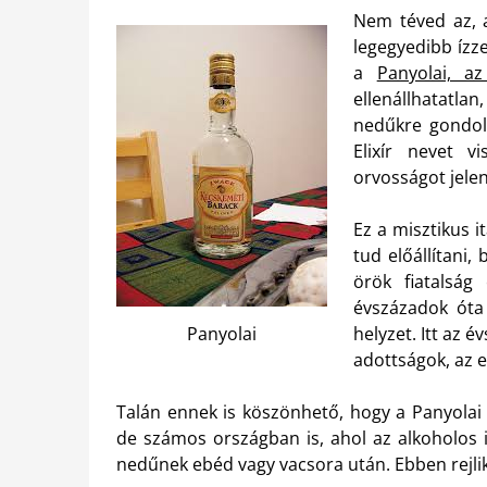
Nem téved az, a
legegyedibb ízz
a
Panyolai, a
ellenállhatatl
nedűkre gondol
Elixír nevet v
orvosságot jelen
Ez a misztikus i
tud előállítani, 
örök fiatalság
évszázadok óta
Panyolai
helyzet. Itt az 
adottságok, az 
Talán ennek is köszönhető, hogy a Panyolai
de számos országban is, ahol az alkoholos i
nedűnek ebéd vagy vacsora után. Ebben rejli