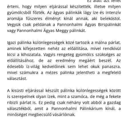
Ez alatt azt lehet
érteni, hogy milyen eljárással készítették, illetve milyen
gyümölcsből főzték. Az ágyas pálinkák lágy íze és intenzív
aromája fűszeres élményt kínál annak, aki belekóstol.
Vegyük csak példának a Pannonhalmi Ágyas Birspálinkát
vagy Pannonhalmi Ágyas Meggy pálinkát.
Igazi pálinka különlegességek közé tartozik a málna párlat,
aminek kifejezetten nehéz az előállítása, mivel rendkívül
kicsi a kihozatala. Vagyis rengeteg gyümölcs szükséges az
előállításához, de az eredmény megáért beszél. Az
édesebb íz-világ kedvelőinek sem lehet okuk panaszra,
mivel számukra a mézes pálinka jelentheti a megfelelő
választást.
A kisüsti eljárással készült pálinka különlegességek között
is szerepelnek olyan ízek, mint a szamóca, de még a fekete
ribizli párlat is. Ez pedig csak néhány volt abból a gazdag
választékból, amit a Pannonhalmi Pálinkárium kínál, a
minőséget megbecsülő vásárlóinak.