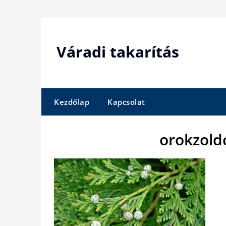
Skip
to
content
Váradi takarítás
Kezdőlap
Kapcsolat
orokzold