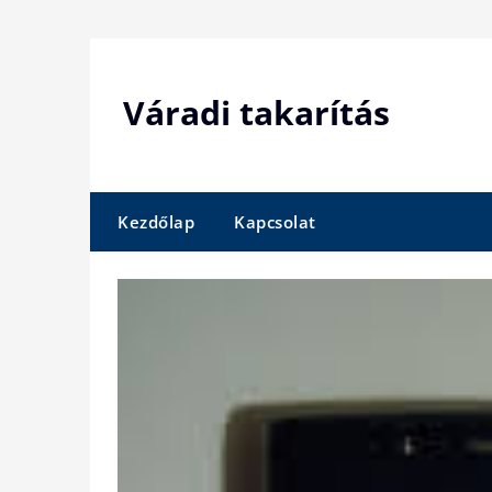
Skip
to
content
Váradi takarítás
Kezdőlap
Kapcsolat