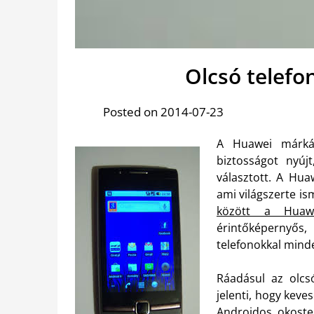
Olcsó telefo
Posted on 2014-07-23
A Huawei márká
biztosságot nyúj
választott. A Hua
ami világszerte is
között a Huaw
érintőképernyős,
telefonokkal minde
Ráadásul az olcs
jelenti, hogy kev
Androidos okostel