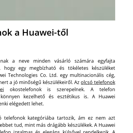
nok a Huawei-től
nak a neve minden vásárló számára egyfajta
t, hogy egy megbízható és tökéletes készüléket
wei Technologies Co. Ltd. egy multinacionális cég,
mert a jó minőségű készülékeiről. Az
olcsó telefonok
ei
okostelefonok is szerepelnek. A telefon
 könnyen kezelhető és esztétikus is. A Huawei
nki elégedett lehet.
ó telefonok kategóriába tartozik, ám ez nem azt
esebbet tud, mint más drágább készülékek. A Huawei
efon izgalmas és elegáns külsővel rendelkezik. A