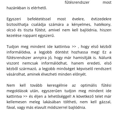
fűtésrendszer most
hazánkban is elérhető.
Egyszeri befektetéssel most évekre, évtizedekre
biztosíthatja családja számára a kényelmes, hatékony,
olcsó és tiszta fűtést, amivel nem kell bajlódnia, hiszen
kezelése roppant egyszerű.
Tudjon meg mindent ide kattintva >> , hogy első kézből
informálódva, a legjobb döntést hozhassa meg! Ez a
fűtésrendszer annyira jó, hogy már hamisítják is. Nálunk
viszont nemcsak informálódhat, hanem eredeti, első
kézből származó, a legjobb minőséget képviselő rendszert
vásárolhat, aminek élvezheti minden előnyét.
Nem kell tovább keresgélnie az optimális fűtési
megoldások után, egyszerűen tudjon meg mindent ide
kattintva >> és éljen a lehetőséggel! A következő telet már
kellemesen meleg lakásában töltheti, nem kell gázzal,
fával, vagy más elavult módszerrel bajlódnia.