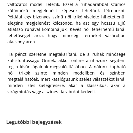
változatos modell létezik. Ezzel a ruhadarabbal számos
különböző megjelenést képesek lehetünk létrehozni.
Például egy bizonyos színű női trikó viselete hihetetlenül
elegáns megjelenést kölcsönöz, ha azt egy hosszú ujjú
átlátszó ruhával kombináljuk. Kevés női fehérnemű kínál
lehetőséget arra, hogy minőségi terméket vásároljon
alacsony áron.
Ha pénzt szeretne megtakarítani, de a ruhák minősége
kulcsfontosságú Önnek, akkor online áruházunk segíteni
fog a kívánságainak megvalósításában. A nálunk kapható
női trikók szinte minden modellben és színben
megtalálhatóak, mert katalógusunk széles választékot kínál
minden ízlés kielégítésére, akár a klasszikus, akár a
virágmintás vagy a színes darabokat kedveli.
Legutóbbi bejegyzések