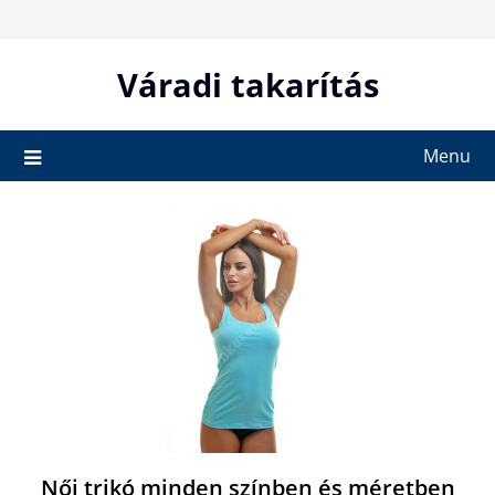
Skip
to
content
Váradi takarítás
Menu
Női trikó minden színben és méretben