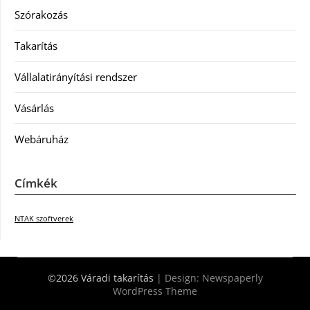
Szórakozás
Takarítás
Vállalatirányítási rendszer
Vásárlás
Webáruház
Címkék
NTAK szoftverek
©2026 Váradi takarítás
| Design:
Newspaperly
WordPress Theme