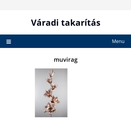
Skip
to
content
Váradi takarítás
Menu
muvirag