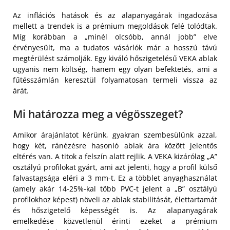
Az inflációs hatások és az alapanyagárak ingadozása
mellett a trendek is a prémium megoldások felé tolódtak.
Míg korábban a „minél olcsóbb, annál jobb” elve
érvényesült, ma a tudatos vásárlók már a hosszú távú
megtérülést számolják. Egy kiváló hőszigetelésű VEKA ablak
ugyanis nem költség, hanem egy olyan befektetés, ami a
fűtésszámlán keresztül folyamatosan termeli vissza az
árát.
Mi határozza meg a végösszeget?
Amikor árajánlatot kérünk, gyakran szembesülünk azzal,
hogy két, ránézésre hasonló ablak ára között jelentős
eltérés van. A titok a felszín alatt rejlik. A VEKA kizárólag „A”
osztályú profilokat gyárt, ami azt jelenti, hogy a profil külső
falvastagsága eléri a 3 mm-t. Ez a többlet anyaghasználat
(amely akár 14-25%-kal több PVC-t jelent a „B” osztályú
profilokhoz képest) növeli az ablak stabilitását, élettartamát
és hőszigetelő képességét is. Az alapanyagárak
emelkedése közvetlenül érinti ezeket a prémium