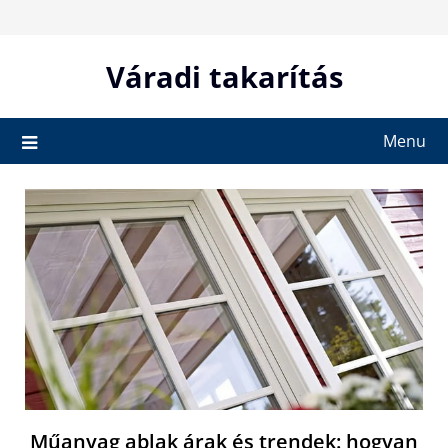
Skip
to
content
Váradi takarítás
Menu
Műanyag ablak árak és trendek: hogyan