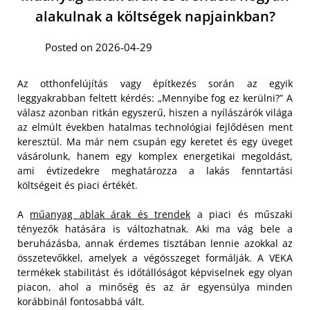
alakulnak a költségek napjainkban?
Posted on 2026-04-29
Az otthonfelújítás vagy építkezés során az egyik
leggyakrabban feltett kérdés: „Mennyibe fog ez kerülni?” A
válasz azonban ritkán egyszerű, hiszen a nyílászárók világa
az elmúlt években hatalmas technológiai fejlődésen ment
keresztül. Ma már nem csupán egy keretet és egy üveget
vásárolunk, hanem egy komplex energetikai megoldást,
ami évtizedekre meghatározza a lakás fenntartási
költségeit és piaci értékét.
A
műanyag ablak árak és trendek
a piaci és műszaki
tényezők hatására is változhatnak. Aki ma vág bele a
beruházásba, annak érdemes tisztában lennie azokkal az
összetevőkkel, amelyek a végösszeget formálják. A VEKA
termékek stabilitást és időtállóságot képviselnek egy olyan
piacon, ahol a minőség és az ár egyensúlya minden
korábbinál fontosabbá vált.