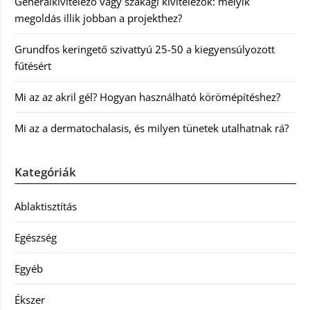
Generálkivitelező vagy szakági kivitelezők: melyik
megoldás illik jobban a projekthez?
Grundfos keringető szivattyú 25-50 a kiegyensúlyozott
fűtésért
Mi az az akril gél? Hogyan használható körömépítéshez?
Mi az a dermatochalasis, és milyen tünetek utalhatnak rá?
Kategóriák
Ablaktisztítás
Egészség
Egyéb
Ékszer