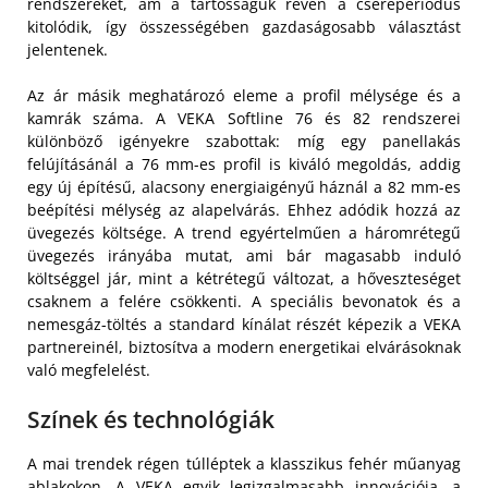
rendszereket, ám a tartósságuk révén a csereperiódus
kitolódik, így összességében gazdaságosabb választást
jelentenek.
Az ár másik meghatározó eleme a profil mélysége és a
kamrák száma. A VEKA Softline 76 és 82 rendszerei
különböző igényekre szabottak: míg egy panellakás
felújításánál a 76 mm-es profil is kiváló megoldás, addig
egy új építésű, alacsony energiaigényű háznál a 82 mm-es
beépítési mélység az alapelvárás. Ehhez adódik hozzá az
üvegezés költsége. A trend egyértelműen a háromrétegű
üvegezés irányába mutat, ami bár magasabb induló
költséggel jár, mint a kétrétegű változat, a hőveszteséget
csaknem a felére csökkenti. A speciális bevonatok és a
nemesgáz-töltés a standard kínálat részét képezik a VEKA
partnereinél, biztosítva a modern energetikai elvárásoknak
való megfelelést.
Színek és technológiák
A mai trendek régen túlléptek a klasszikus fehér műanyag
ablakokon. A VEKA egyik legizgalmasabb innovációja, a