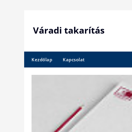
Skip
to
content
Váradi takarítás
Kezdőlap
Kapcsolat