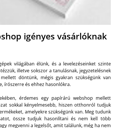
bshop igényes vásárlóknak
pek világában élünk, és a levelezéseinket szinte
intézzük, illetve sokszor a tanulásnak, jegyzetelésnek
a mellett döntünk, mégis gyakran szükségünk van
e, írószerre és ehhez hasonlókra.
dekében, érdemes egy papírárú webshop mellett
ozat sokkal kényelmesebb, hiszen otthonról tudjuk
 termékeket, amelyekre szükségünk van.
Meg tudunk
zatot, össze tudjuk hasonlítani és nem kell több
vagy megvenni a legelsőt, amit találunk, még ha nem