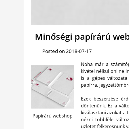
Minőségi papírárú we
Posted on 2018-07-17
Noha már a számítógé
kivétel nélkül online 
is a gépes változat
papírra, jegyzettömbr
Ezek beszerzése ér
döntenünk. Ez a vált
kiválasztani azokat a
Papírárú webshop
nézni többféle válto
üzletet felkeresnünk 