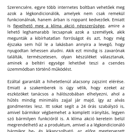
Szerencsére, egyre több internetes boltban vehetőek meg
azok a légkondicionálók, amelyek nem csak remekül
funkcionálnak, hanem árban is roppant kedvezőek. Emiatt
is
figyelhető meg a klíma akció népszerűsége
, amire a
lehető leghamarabb lecsapnak azok a személyek, akik
megunták a kibírhatatlan forróságot és azt, hogy még
éjszaka sem hűl le a lakásban annyira a levegő, hogy
nyugodtan lehessen aludni. Akik ezt mindig is zavarónak
találták, természetesen, olyan készüléket választanak,
aminek a beltéri egysége lehetővé teszi a csendes
üzemmódban történő működést.
Ezáltal garantált a hihetetlenül alacsony zajszint elérése.
Emiatt a szakemberek is úgy vélik, hogy ezeket az
eszközöket tanácsos a hálószobában elhelyezni, ahol a
hűtés mindig minimális zajjal jár majd, így az alvás
gondmentes lesz. Itt sokat segít a 24 órás szabályzó is,
amivel bármikor végbemehet a komplett irányítás, legyen
szó bármilyen funkcióról is. A klíma akció keretein belül
megrendelhető az a produktum, amivel a a légkondicionáló
bármikor be- és kikapcsolható, az előre megtervezett