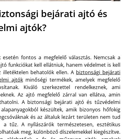
ztonsági bejárati ajtó és
elmi ajtók?
ók esetén fontos a megfelelő választás. Nemcsak a
ó funkciókat kell ellátniuk, hanem védelmet is kell
z illetéktelen behatolók ellen. A
biztonsági bejárati
elmi ajtók
minőségi termékek, amelyek megfelelő
osítanak. Kiváló szerkezettel rendelkeznek, ami
seknek. Az ajtó megfelelő zárral van ellátva, amin
atolni. A biztonsági bejárati ajtó és tűzvédelmi
 alapanyagokból készültek, amik bizonyos hőfokig
ángcsóváknak és az általuk lezárt területen nem tud
 a tűz.
A nyílászárók természetesen, esztétikus
olhatóak meg, különböző díszelemekkel kiegészítve.