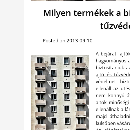
Milyen termékek a bi
tűzvéd
Posted on 2013-09-10
A bejárati ajt
hagyományos ajt
biztosítaniuk a
ajtó és tűzvéd
védelmet bizt
ellenáll az üté
nem könnyű áth
ajtók minőségi
ellenállnak a l
majd áthaladni
külsőben vásár