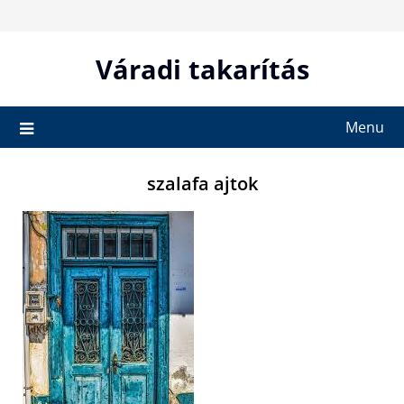
Skip
to
content
Váradi takarítás
Menu
szalafa ajtok