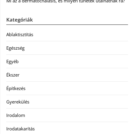
Mi az a dermatochalasis, és milyen tünetek utalhatnak rá?
Kategóriák
Ablaktisztítás
Egészség
Egyéb
Ékszer
Építkezés
Gyerekülés
Irodalom
Irodatakarítás