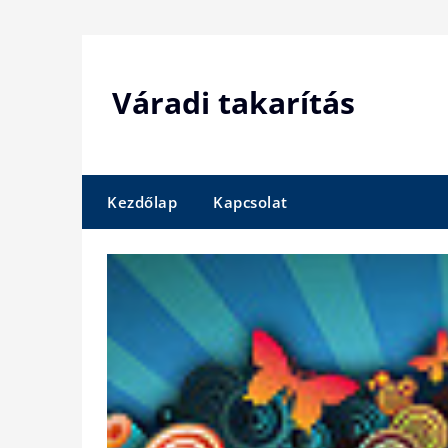
Skip
to
content
Váradi takarítás
Kezdőlap
Kapcsolat