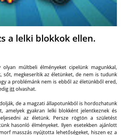
a lelki blokkok ellen.
y olyan múltbeli élményeket cipelünk magunkkal,
 sőt, megkeserítik az életünket, de nem is tudunk
hogy a problémánk nem is ebből az életünkből ered,
pedig
itt
olvashat.
olják, de a magzati állapotunkból is hordozhatunk
, amelyek gyakran lelki blokként jelentkeznek és
eljesedni az életünk. Persze rögtön a születést
etünk hasonló élményeket.
Ilyen esetekben ajánlott
morf masszás nyújtotta lehetőségeket, hiszen ez a