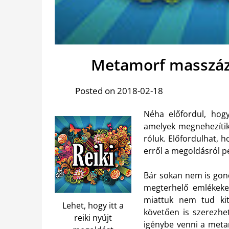
Metamorf masszázs 
Posted on 2018-02-18
Néha előfordul, hog
amelyek megnehezítik,
róluk. Előfordulhat, 
erről a megoldásról 
Bár sokan nem is gond
megterhelő emlékeket
miattuk nem tud kit
Lehet, hogy itt a
követően is szerezh
reiki nyújt
igénybe venni a meta