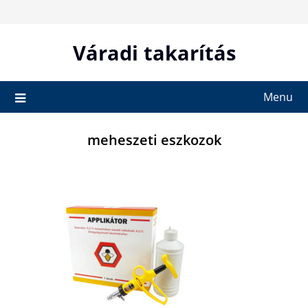
Skip
to
content
Váradi takarítás
Menu
meheszeti eszkozok