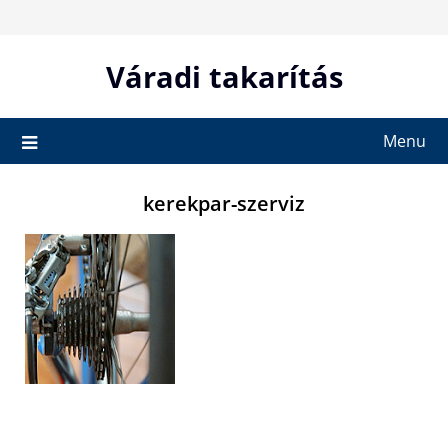
Skip
to
content
Váradi takarítás
Menu
kerekpar-szerviz