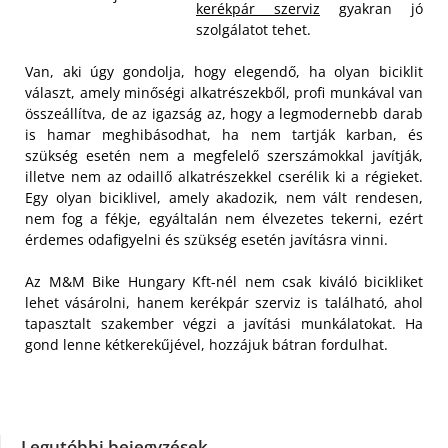
kerékpár szerviz
gyakran jó
szolgálatot tehet.
Van, aki úgy gondolja, hogy elegendő, ha olyan biciklit
választ, amely minőségi alkatrészekből, profi munkával van
összeállítva, de az igazság az, hogy a legmodernebb darab
is hamar meghibásodhat, ha nem tartják karban, és
szükség esetén nem a megfelelő szerszámokkal javítják,
illetve nem az odaillő alkatrészekkel cserélik ki a régieket.
Egy olyan biciklivel, amely akadozik, nem vált rendesen,
nem fog a fékje, egyáltalán nem élvezetes tekerni, ezért
érdemes odafigyelni és szükség esetén javításra vinni.
Az M&M Bike Hungary Kft-nél nem csak kiváló bicikliket
lehet vásárolni, hanem kerékpár szerviz is található, ahol
tapasztalt szakember végzi a javítási munkálatokat. Ha
gond lenne kétkerekűjével, hozzájuk bátran fordulhat.
Legutóbbi bejegyzések