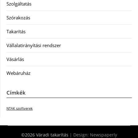
Szolgáltatás
Szórakozás
Takarítás
Vállalatirányítási rendszer
Vásárlás
Webáruház
Címkék
NTAK szoftverek
©2026 Váradi takarítás
| Design:
Newspaperly