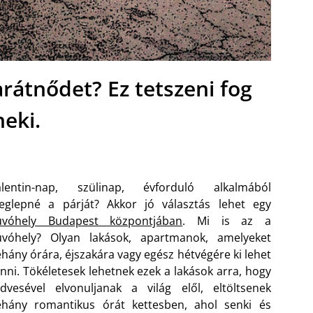
rátnődet? Ez tetszeni fog
neki.
alentin-nap, szülinap, évforduló alkalmából
eglepné a párját? Akkor jó választás lehet egy
úvóhely Budapest központjában
. Mi is az a
úvóhely? Olyan lakások, apartmanok, amelyeket
hány órára, éjszakára vagy egész hétvégére ki lehet
nni. Tökéletesek lehetnek ezek a lakások arra, hogy
dvesével elvonuljanak a világ elől, eltöltsenek
éhány romantikus órát kettesben, ahol senki és