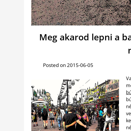
Meg akarod lepni a ba
Posted on 2015-06-05
V
m
b
b
né
ve
ke
n