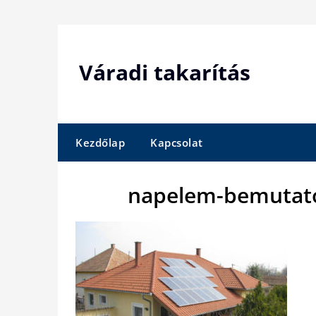
Skip
to
content
Váradi takarítás
Kezdőlap
Kapcsolat
napelem-bemutato-