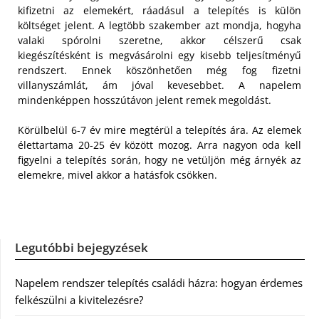
kifizetni az elemekért, ráadásul a telepítés is külön
költséget jelent.
A legtöbb szakember azt mondja, hogyha
valaki spórolni szeretne, akkor célszerű csak
kiegészítésként is megvásárolni egy kisebb teljesítményű
rendszert. Ennek köszönhetően még fog fizetni
villanyszámlát, ám jóval kevesebbet. A napelem
mindenképpen hosszútávon jelent remek megoldást.
Körülbelül 6-7 év mire megtérül a telepítés ára. Az elemek
élettartama 20-25 év között mozog. Arra nagyon oda kell
figyelni a telepítés során, hogy ne vetüljön még árnyék az
elemekre, mivel akkor a hatásfok csökken.
Legutóbbi bejegyzések
Napelem rendszer telepítés családi házra: hogyan érdemes
felkészülni a kivitelezésre?