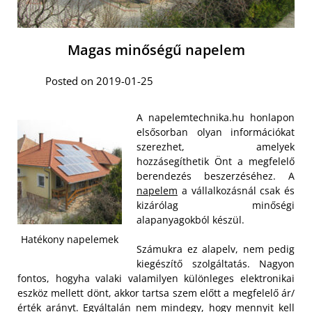
Magas minőségű napelem
Posted on 2019-01-25
A napelemtechnika.hu honlapon
elsősorban olyan információkat
szerezhet, amelyek
hozzásegíthetik Önt a megfelelő
berendezés beszerzéséhez. A
napelem
a vállalkozásnál csak és
kizárólag minőségi
alapanyagokból készül.
Hatékony napelemek
Számukra ez alapelv, nem pedig
kiegészítő szolgáltatás. Nagyon
fontos, hogyha valaki valamilyen különleges elektronikai
eszköz mellett dönt, akkor tartsa szem előtt a megfelelő ár/
érték arányt. Egyáltalán nem mindegy, hogy mennyit kell