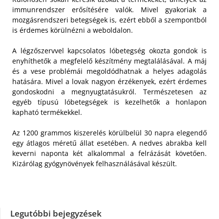
immunrendszer erősítésére valók. Mivel gyakoriak a
mozgásrendszeri betegségek is, ezért ebből a szempontból
is érdemes körülnézni a weboldalon.
A légzőszervvel kapcsolatos lóbetegség okozta gondok is
enyhíthetők a megfelelő készítmény megtalálásával. A máj
és a vese problémái megoldódhatnak a helyes adagolás
hatására. Mivel a lovak nagyon érzékenyek, ezért érdemes
gondoskodni a megnyugtatásukról. Természetesen az
egyéb típusú lóbetegségek is kezelhetők a honlapon
kapható termékekkel.
Az 1200 grammos kiszerelés körülbelül 30 napra elegendő
egy átlagos méretű állat esetében. A nedves abrakba kell
keverni naponta két alkalommal a felrázását követően.
Kizárólag gyógynövények felhasználásával készült.
Legutóbbi bejegyzések