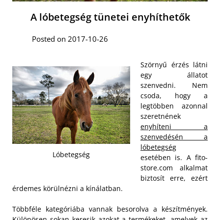
A lóbetegség tünetei enyhíthetők
Posted on 2017-10-26
Szörnyű érzés látni
egy állatot
szenvedni. Nem
csoda, hogy a
legtöbben azonnal
szeretnének
enyhíteni a
szenvedésén a
lóbetegség
Lóbetegség
esetében is. A fito-
store.com alkalmat
biztosít erre, ezért
érdemes körülnézni a kínálatban.
Többféle kategóriába vannak besorolva a készítmények.
Különösen sokan keresik azokat a termékeket, amelyek az