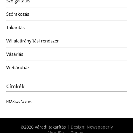
Szolgáltatás
Szórakozás
Takarítás
Vállalatirányítási rendszer
Vásárlás
Webáruház
Címkék
NTAK szoftverek
©2026 Váradi takarítás
| Design:
Newspaperly
WordPress Theme