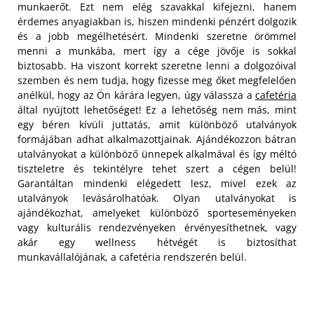
munkaerőt. Ezt nem elég szavakkal kifejezni, hanem
érdemes anyagiakban is, hiszen mindenki pénzért dolgozik
és a jobb megélhetésért. Mindenki szeretne örömmel
menni a munkába, mert így a cége jövője is sokkal
biztosabb. Ha viszont korrekt szeretne lenni a dolgozóival
szemben és nem tudja, hogy fizesse meg őket megfelelően
anélkül, hogy az Ön kárára legyen, úgy válassza a
cafetéria
által nyújtott lehetőséget! Ez a lehetőség nem más, mint
egy béren kívüli juttatás, amit különböző utalványok
formájában adhat alkalmazottjainak.
Ajándékozzon bátran
utalványokat a különböző ünnepek alkalmával és így méltó
tiszteletre és tekintélyre tehet szert a cégen belül!
Garantáltan mindenki elégedett lesz, mivel ezek az
utalványok levásárolhatóak. Olyan utalványokat is
ajándékozhat, amelyeket különböző sporteseményeken
vagy kulturális rendezvényeken érvényesíthetnek, vagy
akár egy wellness hétvégét is biztosíthat
munkavállalójának, a cafetéria rendszerén belül.