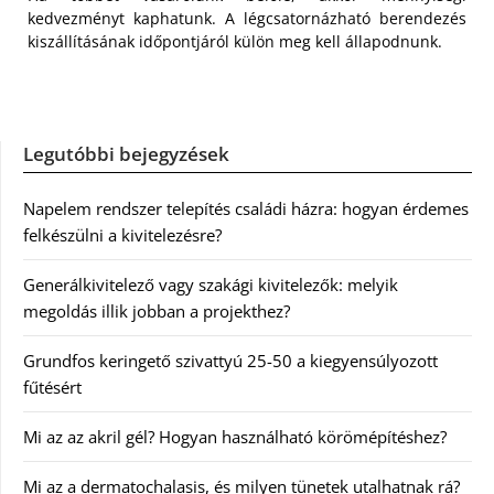
kedvezményt kaphatunk. A légcsatornázható berendezés
kiszállításának időpontjáról külön meg kell állapodnunk.
Legutóbbi bejegyzések
Napelem rendszer telepítés családi házra: hogyan érdemes
felkészülni a kivitelezésre?
Generálkivitelező vagy szakági kivitelezők: melyik
megoldás illik jobban a projekthez?
Grundfos keringető szivattyú 25-50 a kiegyensúlyozott
fűtésért
Mi az az akril gél? Hogyan használható körömépítéshez?
Mi az a dermatochalasis, és milyen tünetek utalhatnak rá?