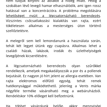
nem tudjuk kinyitni az ablakot a hideg miatt. Pedig a
szobában lévő levegő hamar elhasználódik, ami igen rossz
hatással van a koncentrációra. A probléma megoldására
lehetőséget nyújt a légcsatornázható berendezés
.
Vízszintes csőcsatlakozási kialakítás van rajta, ezért
tökéletesen alkalmas a mesterséges úton történő
szellőztetésre.
A melegről sem kell lemondanunk a használata során,
tehát két legyet ütünk egy csapásra. Alkalmas lehet a
családi házak, lakások, irodák és üzlethelyiségek
levegőjének kicserélésére.
A légcsatornázható berendezés olyan szűrőkkel
rendelkezik, amelyek megakadályozzák a por és a pollenek
bejutását. Ez nagyon jó hírt jelent az allergia esetében. Van
rajta elektromos előfűtő egység, tehát remek
hatékonysággal működtethető. Jelenleg a Vents márka
négyféle terméke vásárolható meg a webáruházból.
Rendeléskor 10% előleget kell befizetnünk.
Ha többet vásárolunk belőle, akkor mennyiségi