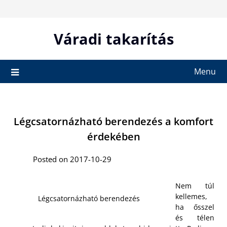
Skip
to
content
Váradi takarítás
Menu
Légcsatornázható berendezés a komfort
érdekében
Posted on 2017-10-29
Nem túl
kellemes,
Légcsatornázható berendezés
ha ősszel
és télen