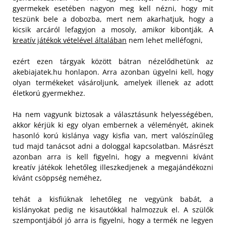
gyermekek esetében nagyon meg kell nézni, hogy mit
teszünk bele a dobozba, mert nem akarhatjuk, hogy a
kicsik arcáról lefagyjon a mosoly, amikor kibontják. A
kreatív játékok vételével általában
nem lehet melléfogni,
ezért ezen tárgyak között bátran nézelődhetünk az
akebiajatek.hu honlapon. Arra azonban ügyelni kell, hogy
olyan termékeket vásároljunk, amelyek illenek az adott
életkorú gyermekhez.
Ha nem vagyunk biztosak a választásunk helyességében,
akkor kérjük ki egy olyan embernek a véleményét, akinek
hasonló korú kislánya vagy kisfia van, mert valószínűleg
tud majd tanácsot adni a dologgal kapcsolatban. Másrészt
azonban arra is kell figyelni, hogy a megvenni kívánt
kreatív játékok lehetőleg illeszkedjenek a megajándékozni
kívánt csöppség neméhez,
tehát a kisfiúknak lehetőleg ne vegyünk babát, a
kislányokat pedig ne kisautókkal halmozzuk el. A szülők
szempontjából jó arra is figyelni, hogy a termék ne legyen