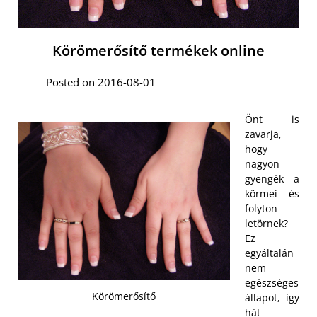
Körömerősítő termékek online
Posted on 2016-08-01
Önt is
zavarja,
hogy
nagyon
gyengék a
körmei és
folyton
letörnek?
Ez
egyáltalán
nem
egészséges
Körömerősítő
állapot, így
hát