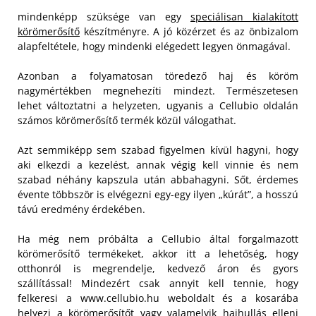
mindenképp szüksége van egy
speciálisan kialakított
körömerősítő
készítményre. A jó közérzet és az önbizalom
alapfeltétele, hogy mindenki elégedett legyen önmagával.
Azonban a folyamatosan töredező haj és köröm
nagymértékben megnehezíti mindezt. Természetesen
lehet változtatni a helyzeten, ugyanis a Cellubio oldalán
számos körömerősítő termék közül válogathat.
Azt semmiképp sem szabad figyelmen kívül hagyni, hogy
aki elkezdi a kezelést, annak végig kell vinnie és nem
szabad néhány kapszula után abbahagyni. Sőt, érdemes
évente többször is elvégezni egy-egy ilyen „kúrát”, a hosszú
távú eredmény érdekében.
Ha még nem próbálta a Cellubio által forgalmazott
körömerősítő termékeket, akkor itt a lehetőség, hogy
otthonról is megrendelje, kedvező áron és gyors
szállítással! Mindezért csak annyit kell tennie, hogy
felkeresi a www.cellubio.hu weboldalt és a kosarába
helyezi a körömerősítőt vagy valamelyik hajhullás elleni