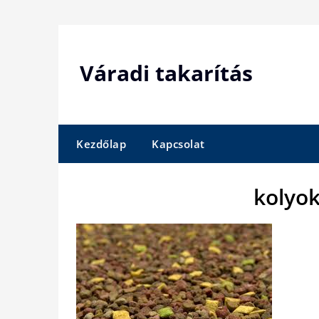
Skip
to
content
Váradi takarítás
Kezdőlap
Kapcsolat
kolyo