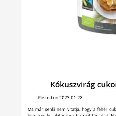
Kókuszvirág cuko
Posted on 2023-01-28
Ma már senki nem vitatja, hogy a fehér cu
betegség kialakításához biztosít táptalajt. H