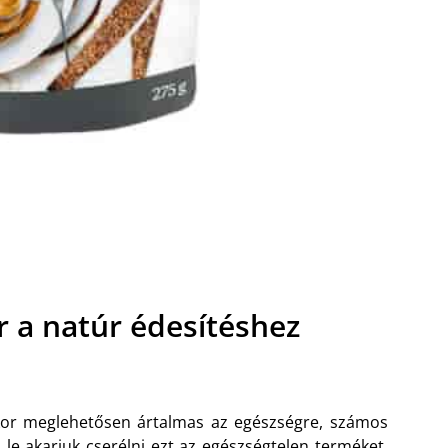
r a natúr édesítéshez
kor meglehetősen ártalmas az egészségre, számos
a le akarjuk cserélni ezt az egészségtelen terméket,