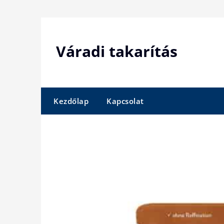
Skip
to
content
Váradi takarítás
Kezdőlap
Kapcsolat