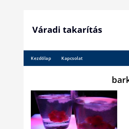
Skip
to
content
Váradi takarítás
Kezdőlap
Kapcsolat
bar