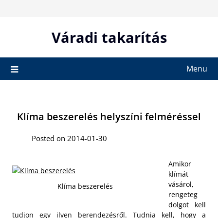
Skip
to
content
Váradi takarítás
Menu
Klíma beszerelés helyszíni felméréssel
Posted on 2014-01-30
Amikor
klímát
vásárol,
Klíma beszerelés
rengeteg
dolgot kell
tudjon egy ilyen berendezésről. Tudnia kell, hogy a