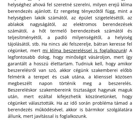
helységhez ahová fel szeretné szerelni, milyen erejű klíma
berendezés ajánlott. Ez rengeteg tényezőtől függ, mint a
helységben lakók számától, az épület szigetelésétől, az
ablakok nagyságától, az elektromos berendezések
számától, a hőt termelő berendezések számától és
teljesítményétől, a padló milyenségétől, a helyiség
tájolásától, stb. Ha nincs aki felszerelje, bátran keresse fel
cégünket, mert
mi klíma beszereléssel is foglalkozunk
!
A
legfontosabb dolog, hogy minőségit vásároljon, mert így
garantált a hosszú élettartam. Tudniuk kell, hogy amikor
beszerelésről van szó, akkor cégünk szakemberei előbb
felmérik a terepet és csak utána, a klienssel közösen
megbeszélt napon történik meg a beszerelés.
Beszereléskor szakembereink tisztaságot hagynak maguk
után, mert ezáltal kifejezhetik köszönetünket, hogy
cégünket választották. Ha az idő során probléma támad a
berendezés működésével, akkor is bármikor szolgálatára
állunk, mert javítással is foglalkozunk.