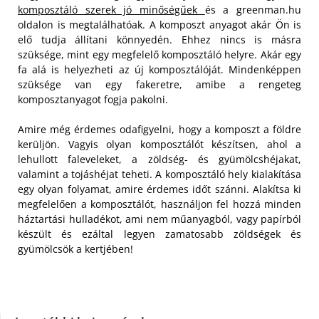
komposztáló szerek jó minőségűek
és a greenman.hu
oldalon is megtalálhatóak. A komposzt anyagot akár Ön is
elő tudja állítani könnyedén. Ehhez nincs is másra
szüksége, mint egy megfelelő komposztáló helyre. Akár egy
fa alá is helyezheti az új komposztálóját. Mindenképpen
szüksége van egy fakeretre, amibe a rengeteg
komposztanyagot fogja pakolni.
Amire még érdemes odafigyelni, hogy a komposzt a földre
kerüljön. Vagyis olyan komposztálót készítsen, ahol a
lehullott faleveleket, a zöldség- és gyümölcshéjakat,
valamint a tojáshéjat teheti. A komposztáló hely kialakítása
egy olyan folyamat, amire érdemes időt szánni. Alakítsa ki
megfelelően a komposztálót, használjon fel hozzá minden
háztartási hulladékot, ami nem műanyagból, vagy papírból
készült és ezáltal legyen zamatosabb zöldségek és
gyümölcsök a kertjében!