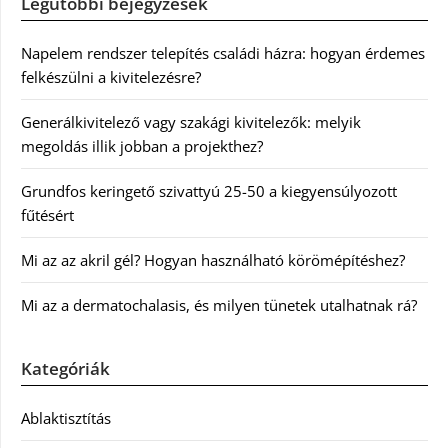
Legutóbbi bejegyzések
Napelem rendszer telepítés családi házra: hogyan érdemes
felkészülni a kivitelezésre?
Generálkivitelező vagy szakági kivitelezők: melyik
megoldás illik jobban a projekthez?
Grundfos keringető szivattyú 25-50 a kiegyensúlyozott
fűtésért
Mi az az akril gél? Hogyan használható körömépítéshez?
Mi az a dermatochalasis, és milyen tünetek utalhatnak rá?
Kategóriák
Ablaktisztítás