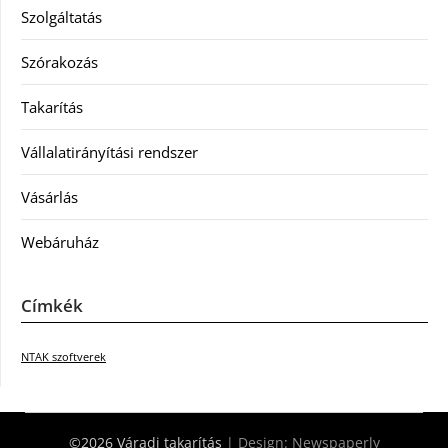
Szolgáltatás
Szórakozás
Takarítás
Vállalatirányítási rendszer
Vásárlás
Webáruház
Címkék
NTAK szoftverek
©2026 Váradi takarítás
| Design:
Newspaperly