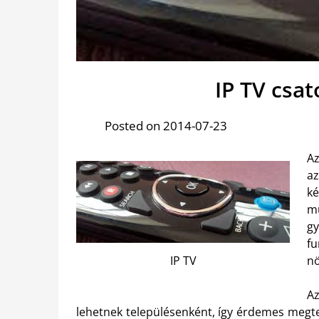
IP TV csa
Posted on 2014-07-23
Az
az
k
m
gy
f
nö
IP TV
A
lehetnek településenként, így érdemes megte