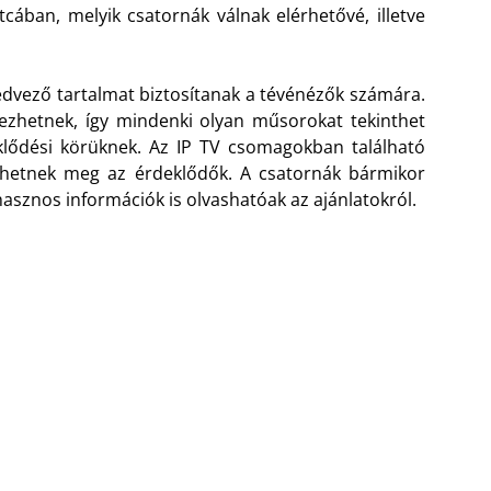
cában, melyik csatornák válnak elérhetővé, illetve
dvező tartalmat biztosítanak a tévénézők számára.
vezhetnek, így mindenki olyan műsorokat tekinthet
lődési körüknek. Az IP TV csomagokban található
dhetnek meg az érdeklődők. A csatornák bármikor
asznos információk is olvashatóak az ajánlatokról.