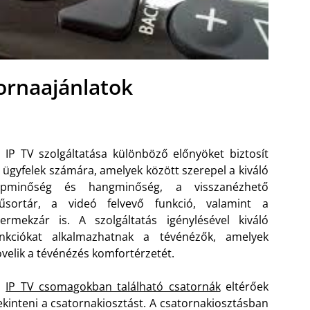
tornaajánlatok
 IP TV szolgáltatása különböző előnyöket biztosít
 ügyfelek számára, amelyek között szerepel a kiváló
épminőség és hangminőség, a visszanézhető
űsortár, a videó felvevő funkció, valamint a
ermekzár is. A szolgáltatás igénylésével kiváló
unkciókat alkalmazhatnak a tévénézők, amelyek
velik a tévénézés komfortérzetét.
z
IP TV csomagokban található csatornák
eltérőek
kinteni a csatornakiosztást. A csatornakiosztásban