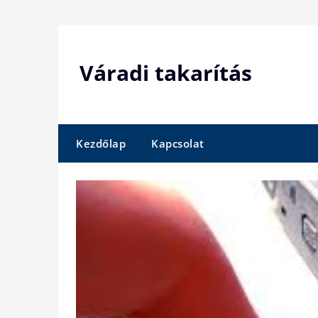
Skip
to
content
Váradi takarítás
Kezdőlap
Kapcsolat