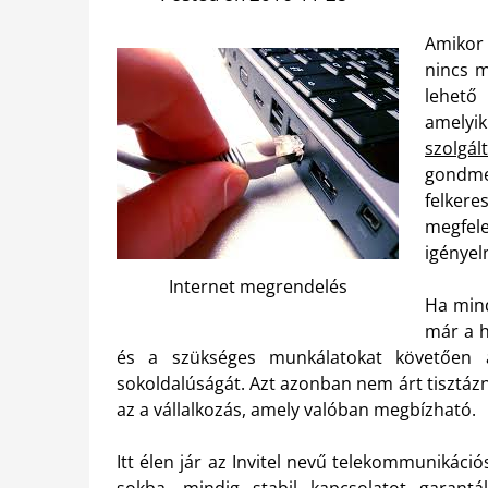
Amikor 
nincs m
lehető
amelyi
szolgál
gondmen
felkere
megfel
igényeln
Internet megrendelés
Ha mind
már a h
és a szükséges munkálatokat követően 
sokoldalúságát. Azt azonban nem árt tisztázni
az a vállalkozás, amely valóban megbízható.
Itt élen jár az Invitel nevű telekommunikác
sokba, mindig stabil kapcsolatot garan