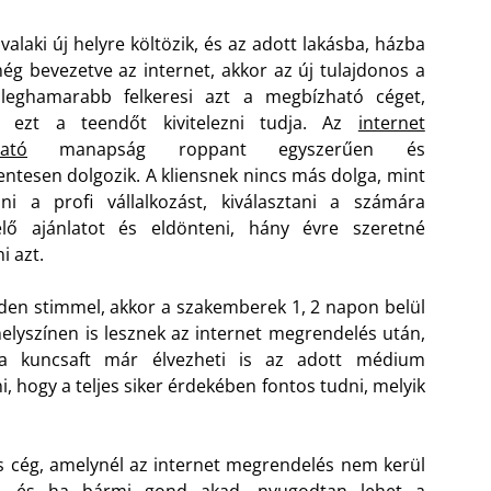
valaki új helyre költözik, és az adott lakásba, házba
ég bevezetve az internet, akkor az új tulajdonos a
 leghamarabb felkeresi azt a megbízható céget,
k ezt a teendőt kivitelezni tudja. Az
internet
tató
manapság roppant egyszerűen és
tesen dolgozik. A kliensnek nincs más dolga, mint
sni a profi vállalkozást, kiválasztani a számára
elő ajánlatot és eldönteni, hány évre szeretné
i azt.
en stimmel, akkor a szakemberek 1, 2 napon belül
elyszínen is lesznek az internet megrendelés után,
a kuncsaft már élvezheti is az adott médium
, hogy a teljes siker érdekében fontos tudni, melyik
iós cég, amelynél az internet megrendelés nem kerül
tál, és ha bármi gond akad, nyugodtan lehet a