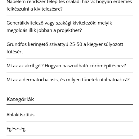
Napelem rendszer telepítés családi házra: hogyan érdemes
felkészülni a kivitelezésre?
Generálkivitelező vagy szakági kivitelezők: melyik
megoldás illik jobban a projekthez?
Grundfos keringető szivattyú 25-50 a kiegyensúlyozott
fűtésért
Mi az az akril gél? Hogyan használható körömépítéshez?
Mi az a dermatochalasis, és milyen tünetek utalhatnak rá?
Kategóriák
Ablaktisztítás
Egészség