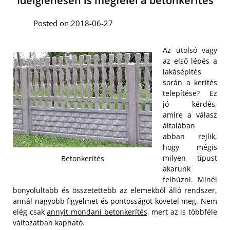
Ideiglenesen is megfelel a betonkerítés
Posted on 2018-06-27
Az utolsó vagy
az első lépés a
lakásépítés
során a kerítés
telepítése? Ez
jó kérdés,
amire a válasz
általában
abban rejlik,
hogy mégis
milyen típust
Betonkerítés
akarunk
felhúzni. Minél
bonyolultabb és összetettebb az elemekből álló rendszer,
annál nagyobb figyelmet és pontosságot követel meg. Nem
elég csak
annyit mondani betonkerítés
, mert az is többféle
változatban kapható.