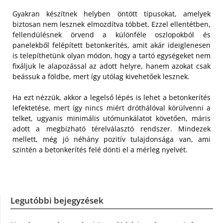
Gyakran készítnek helyben öntött típusokat, amelyek
biztosan nem lesznek elmozdítva többet. Ezzel ellentétben,
fellendülésnek örvend a különféle oszlopokból és
panelekből felépített betonkerítés, amit akár ideiglenesen
is telepíthetünk olyan módon, hogy a tartó egységeket nem
fixáljuk le alapozással az adott helyre, hanem azokat csak
beássuk a földbe, mert így utólag kivehetőek lesznek.
Ha ezt nézzük, akkor a legelső lépés is lehet a betonkerítés
lefektetése, mert így nincs miért dróthálóval körülvenni a
telket, ugyanis minimális utómunkálatot követően, máris
adott a megbízható térelválasztó rendszer. Mindezek
mellett, még jó néhány pozitív tulajdonsága van, ami
szintén a betonkerítés felé dönti el a mérleg nyelvét.
Legutóbbi bejegyzések