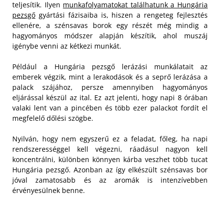
teljesítik. Ilyen
munkafolyamatokat találhatunk a Hungária
pezsgő
gyártási fázisaiba is, hiszen a rengeteg fejlesztés
ellenére, a szénsavas borok egy részét még mindig a
hagyományos módszer alapján készítik, ahol muszáj
igénybe venni az kétkezi munkát.
Például a Hungária pezsgő lerázási munkálatait az
emberek végzik, mint a lerakodások és a seprő lerázása a
palack szájához, persze amennyiben hagyományos
eljárással készül az ital. Ez azt jelenti, hogy napi 8 órában
valaki lent van a pincében és több ezer palackot fordít el
megfelelő dőlési szögbe.
Nyilván, hogy nem egyszerű ez a feladat, főleg, ha napi
rendszerességgel kell végezni, ráadásul nagyon kell
koncentrálni, különben könnyen kárba veszhet több tucat
Hungária pezsgő. Azonban az így elkészült szénsavas bor
jóval zamatosabb és az aromák is intenzívebben
érvényesülnek benne.