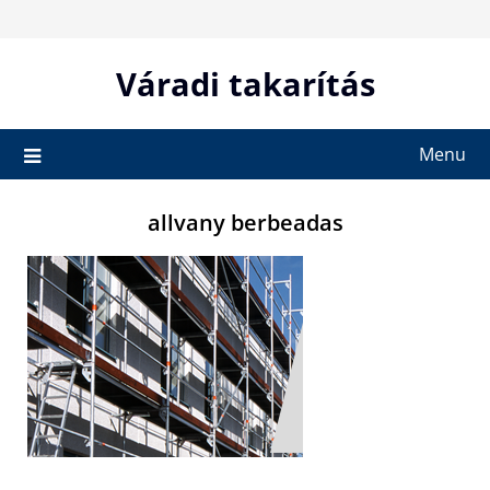
Skip
to
content
Váradi takarítás
Menu
allvany berbeadas