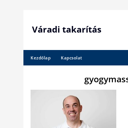
Skip
to
content
Váradi takarítás
Kezdőlap
Kapcsolat
gyogymass